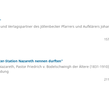
"
- und Verlagspartner des Jöllenbecker Pfarrers und Aufklärers Joha
157
er-Station Nazareth nennen durften"
Nazareth, Pastor Friedrich v. Bodelschwingh der Ältere (1831-1910)
ildung
211