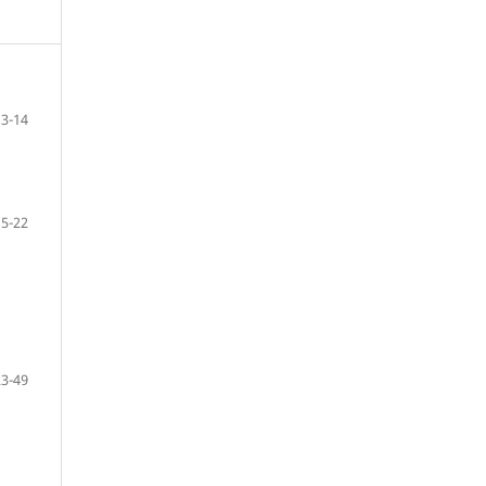
13-14
15-22
23-49