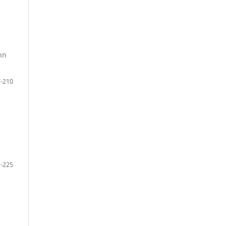
nn
-210
-225