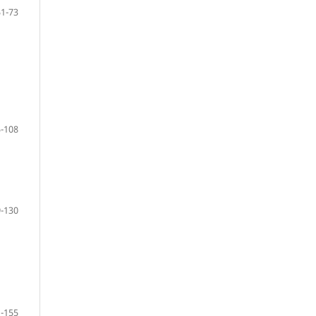
51-73
-108
-130
-155