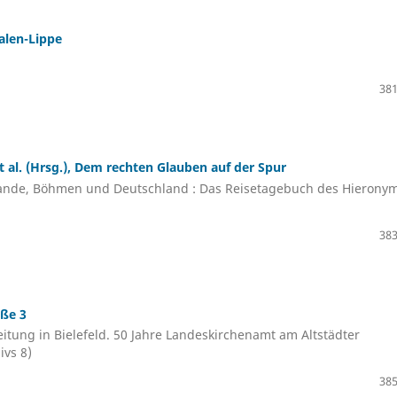
alen-Lippe
381
 al. (Hrsg.), Dem rechten Glauben auf der Spur
rlande, Böhmen und Deutschland : Das Reisetagebuch des Hierony
383
aße 3
itung in Bielefeld. 50 Jahre Landeskirchenamt am Altstädter
ivs 8)
385