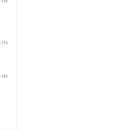
-334
-374
-380