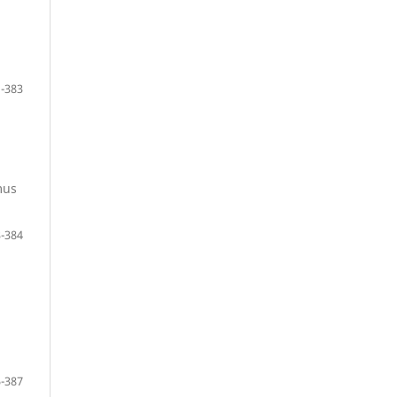
-383
mus
-384
-387