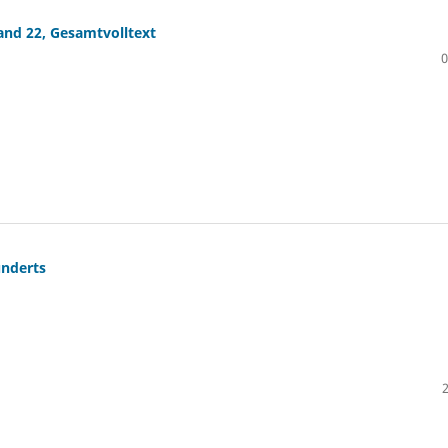
Band 22, Gesamtvolltext
0
underts