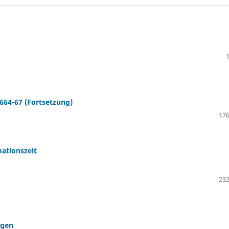
664-67 (Fortsetzung)
176
ationszeit
232
agen