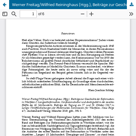
Werner Freitag/Wilfried Reininghaus (Hgg.), Beiträge zur Geschichte der Reformation in Westfalen 2: Langzeitreformation, Konfessionskultur und Ambiguität in der zweiten Hälfte des 16. Jahrhunderts, Beiträge der Tagung am 27. und 28. Oktober 2017 in Lemgo (Veröffentlichungen der Historischen Kommission für Westfalen, Neue Folge 47)