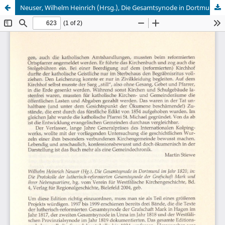
Neuser, Wilhelm Heinrich (Hrsg.), Die Gesamtsynode in Dortmund im Jahr 1820, in: Die Protokolle der lutherisch-reformierten Gesamtsynode der Grafschaft Mark und ihrer Nebenquartiere, hg. vom Verein für Westfälische Kirchengeschichte, Bd. 4