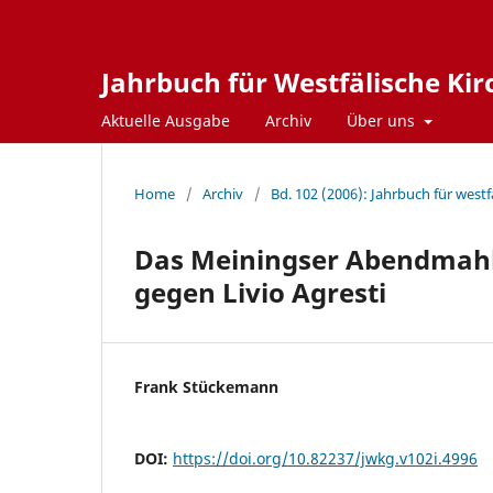
Jahrbuch für Westfälische Ki
Aktuelle Ausgabe
Archiv
Über uns
Home
/
Archiv
/
Bd. 102 (2006): Jahrbuch für west
Das Meiningser Abendmahl
gegen Livio Agresti
Frank Stückemann
DOI:
https://doi.org/10.82237/jwkg.v102i.4996