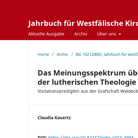
Jahrbuch für Westfälische Ki
Aktuelle Ausgabe
Archiv
Über uns
Home
/
Archiv
/
Bd. 102 (2006): Jahrbuch für west
Das Meinungsspektrum übe
der lutherischen Theologie
Visitationspredigten aus der Grafschaft Waldeck
Claudia Kauertz
DOI:
https://doi.org/10.82237/jwkg.v102i.4994