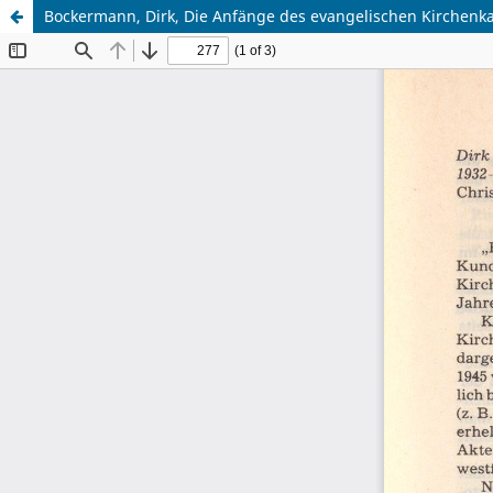
Bockermann, Dirk, Die Anfänge des evangelischen Kirchenka