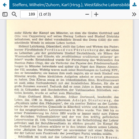
Steffens, Wilhelm/Zuhorn, Karl (Hrsg.), Westfälische Lebensbilder, Bd. IX